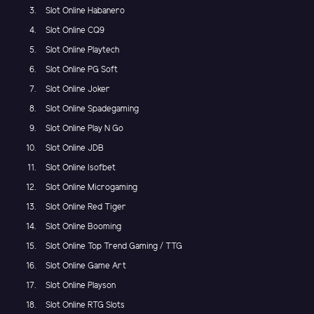
Slot Online Habanero
Slot Online CQ9
Slot Online Playtech
Slot Online PG Soft
Slot Online Joker
Slot Online Spadegaming
Slot Online Play N Go
Slot Online JDB
Slot Online Isofbet
Slot Online Microgaming
Slot Online Red Tiger
Slot Online Booming
Slot Online Top Trend Gaming / TTG
Slot Online Game Art
Slot Online Playson
Slot Online RTG Slots