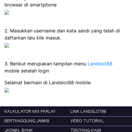
browser di smartphone
2. Masukkan username dan kata sandi yang telah di
daftarkan lalu klik masuk.
3. Berikut merupakan tampilan menu
Landslot88
mobile setelah login
Selamat bermain di Landslot88 mobile.
KALKULATOR MIX PARLAY
LINK LANDSLOT88
BERTANGGUNG JAWAB
VIDEO TUTORIAL
JADWAL BANK
TENTANG KAMI