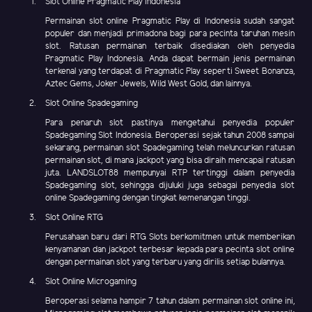
Slot Online Pragmatic Play Indonesia
Permainan slot online Pragmatic Play di Indonesia sudah sangat
populer dan menjadi primadona bagi para pecinta taruhan mesin
slot. Ratusan permainan terbaik disediakan oleh penyedia
Pragmatic Play Indonesia. Anda dapat bermain jenis permainan
terkenal yang terdapat di Pragmatic Play seperti Sweet Bonanza,
Aztec Gems, Joker Jewels, Wild West Gold, dan lainnya.
Slot Online Spadegaming
Para penaruh slot pastinya mengetahui penyedia populer
Spadegaming Slot Indonesia. Beroperasi sejak tahun 2008 sampai
sekarang, permainan slot Spadegaming telah meluncurkan ratusan
permainan slot, di mana jackpot yang bisa diraih mencapai ratusan
juta. LANDSLOT88 mempunyai RTP tertinggi dalam penyedia
Spadegaming slot, sehingga dijuluki juga sebagai penyedia slot
online Spadegaming dengan tingkat kemenangan tinggi.
Slot Online RTG
Perusahaan baru dari RTG Slots berkomitmen untuk memberikan
kenyamanan dan jackpot terbesar kepada para pecinta slot online
dengan permainan slot yang terbaru yang dirilis setiap bulannya.
Slot Online Microgaming
Beroperasi selama hampir 7 tahun dalam permainan slot online ini,