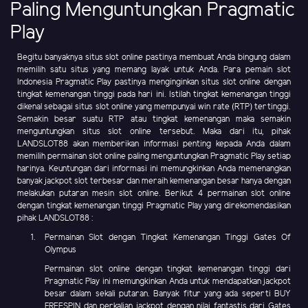
Paling Menguntungkan Pragmatic
Play
Begitu banyaknya situs slot online pastinya membuat Anda bingung dalam
memilih satu situs yang memang layak untuk Anda. Para pemain slot
Indonesia Pragmatic Play pastinya menginginkan situs slot online dengan
tingkat kemenangan tinggi pada hari ini. Istilah tingkat kemenangan tinggi
dikenal sebagai situs slot online yang mempunyai win rate (RTP) tertinggi.
Semakin besar suatu RTP atau tingkat kemenangan maka semakin
menguntungkan situs slot online tersebut. Maka dari itu, pihak
LANDSLOT88 akan memberikan informasi penting kepada Anda dalam
memilih permainan slot online paling menguntungkan Pragmatic Play setiap
harinya. Keuntungan dari informasi ini memungkinkan Anda memenangkan
banyak jackpot slot terbesar dan meraih kemenangan besar hanya dengan
melakukan putaran mesin slot online. Berikut 4 permainan slot online
dengan tingkat kemenangan tinggi Pragmatic Play yang direkomendasikan
pihak LANDSLOT88 :
Permainan Slot dengan Tingkat Kemenangan Tinggi Gates Of
Olympus
Permainan slot online dengan tingkat kemenangan tinggi dari
Pragmatic Play ini memungkinkan Anda untuk mendapatkan jackpot
besar dalam sekali putaran. Banyak fitur yang ada seperti BUY
FREESPIN dan perkalian jackpot dengan nilai fantastis dari Gates