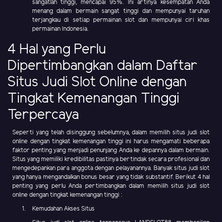
sangatlah tinggi, mencapai 95%. Ini artinya kesempatan Anda
menang dalam bermain sangat tinggi dan mempunyai taruhan
terjangkau di setiap permainan slot dan mempunyai ciri khas
permainan Indonesia.
4 Hal yang Perlu
Dipertimbangkan dalam Daftar
Situs Judi Slot Online dengan
Tingkat Kemenangan Tinggi
Terpercaya
Seperti yang telah disinggung sebelumnya, dalam memilih situs judi slot
online dengan tingkat kemenangan tinggi ini harus mengamati beberapa
faktor penting yang menjadi penunjang Anda ke depannya dalam bermain.
Situs yang memiliki kredibilitas pastinya bertindak secara profesional dan
mengedepankan para anggota dengan pelayanannya. Banyak situs judi slot
yang hanya mengandalkan bonus besar yang tidak substantif. Berikut 4 hal
penting yang perlu Anda pertimbangkan dalam memilih situs judi slot
online dengan tingkat kemenangan tinggi :
Kemudahan Akses Situs