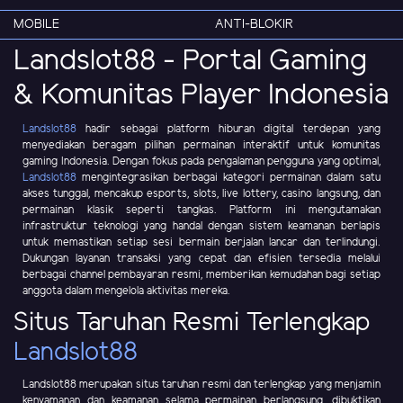
MOBILE
ANTI-BLOKIR
Landslot88 - Portal Gaming
& Komunitas Player Indonesia
Landslot88
hadir sebagai platform hiburan digital terdepan yang
menyediakan beragam pilihan permainan interaktif untuk komunitas
gaming Indonesia. Dengan fokus pada pengalaman pengguna yang optimal,
Landslot88
mengintegrasikan berbagai kategori permainan dalam satu
akses tunggal, mencakup esports, slots, live lottery, casino langsung, dan
permainan klasik seperti tangkas. Platform ini mengutamakan
infrastruktur teknologi yang handal dengan sistem keamanan berlapis
untuk memastikan setiap sesi bermain berjalan lancar dan terlindungi.
Dukungan layanan transaksi yang cepat dan efisien tersedia melalui
berbagai channel pembayaran resmi, memberikan kemudahan bagi setiap
anggota dalam mengelola aktivitas mereka.
Situs Taruhan Resmi Terlengkap
Landslot88
Landslot88 merupakan situs taruhan resmi dan terlengkap yang menjamin
kenyamanan dan keamanan selama permainan berlangsung, dibuktikan