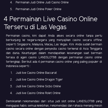
Permainan Judi Online Judi Casino Online
Permainan Judi Online Poker Online
4 Permainan Live Casino Online
Terseru di Las Vegas
Permainan casino, kini dapat Anda akses secara online tanpa perlu
berkunjung ke negara-negara yang menyajikan casino secara offline
seperti Singapore, Malaysia, Macau, Las Vegas. Kini Anda sudah bermain
casino secara online dengan penyedia casino terkenal di Asia Tenggara
dan dunia. Keuntungan dalam mendapatkan kesenangan saat bermain
terasa di agen casino LANDSLOT88 dengan permainan casino online
terlengkap. Berikut ada 4 permainan casino online yang paling populer di
Indonesia seperti :
Judi live Casino Online Baccarat
Judi live Casino Online Dragon Tiger
Judi live Casino Online Sicbo Online
Judi live Casino Online Rolet Online
Demikianlah rekomendasi dari situs judi slot online LANDSLOT88 yang
mengupas habis semua kelebihan, rekomendasi dan rahasia menang mesin