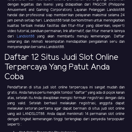
dengan legalitas dan lisensi yang didapatkan dari PAGCOR (Philippine
Amusement and Gaming Corporation). Layanan Pelanggan Landslot88
handal dan profesional siap memberikan pelayanan maksimal selama 24
jam penuh setiap hari. Landslot88 telah berkomitmen untuk meningkatkan
kualitas terbaik melalui fasilitas dan fitur-fitur yang diberikan, seperti
video tutorial, panduan permainan, link alternatif, dan fitur menarik lainnya
dari
Landslot88
yang akan membantu menuju kemenangan. Daftar
sekarang dan nikmati kesempatan mendapatkan pengalaman seru dan
menyenangkan bersama Landslot88.
Daftar 12 Situs Judi Slot Online
Terpercaya Yang Patut Anda
Coba
Pendaftaran di situs judi slot online terpercaya ini sangat mudah dan
gratis. Anda hanya perlu mengklik tombol "daftar" yang ada di pojok kanan
atas, setelah itu Anda diwajibkan mengisi formulir registrasi dengan data
yang valid. Setelah berhasil melakukan registrasi, anggota dapat
melakukan setoran pertama agar dapat bermain di situs judi slot online
uang asli LANDSLOT88. Anda dapat menikmati 14 permainan slot online
dengan tingkat kemenangan tinggi terlengkap dari penyedia terpopuler
seperti :