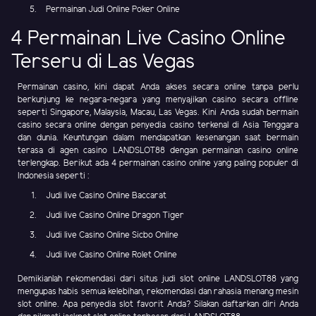
Permainan Judi Online Poker Online
4 Permainan Live Casino Online
Terseru di Las Vegas
Permainan casino, kini dapat Anda akses secara online tanpa perlu
berkunjung ke negara-negara yang menyajikan casino secara offline
seperti Singapore, Malaysia, Macau, Las Vegas. Kini Anda sudah bermain
casino secara online dengan penyedia casino terkenal di Asia Tenggara
dan dunia. Keuntungan dalam mendapatkan kesenangan saat bermain
terasa di agen casino LANDSLOT88 dengan permainan casino online
terlengkap. Berikut ada 4 permainan casino online yang paling populer di
Indonesia seperti :
Judi live Casino Online Baccarat
Judi live Casino Online Dragon Tiger
Judi live Casino Online Sicbo Online
Judi live Casino Online Rolet Online
Demikianlah rekomendasi dari situs judi slot online LANDSLOT88 yang
mengupas habis semua kelebihan, rekomendasi dan rahasia menang mesin
slot online. Apa penyedia slot favorit Anda? Silakan daftarkan diri Anda