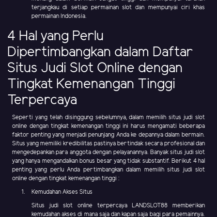
terjangkau di setiap permainan slot dan mempunyai ciri khas
permainan Indonesia.
4 Hal yang Perlu
Dipertimbangkan dalam Daftar
Situs Judi Slot Online dengan
Tingkat Kemenangan Tinggi
Terpercaya
Seperti yang telah disinggung sebelumnya, dalam memilih situs judi slot
online dengan tingkat kemenangan tinggi ini harus mengamati beberapa
faktor penting yang menjadi penunjang Anda ke depannya dalam bermain.
Situs yang memiliki kredibilitas pastinya bertindak secara profesional dan
mengedepankan para anggota dengan pelayanannya. Banyak situs judi slot
yang hanya mengandalkan bonus besar yang tidak substantif. Berikut 4 hal
penting yang perlu Anda pertimbangkan dalam memilih situs judi slot
online dengan tingkat kemenangan tinggi :
Kemudahan Akses Situs
Situs judi slot online terpercaya LANDSLOT88 memberikan
kemudahan akses di mana saja dan kapan saja bagi para pemainnya.