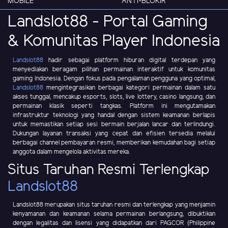
MOBILE
ANTI-BLOKIR
Landslot88 - Portal Gaming
& Komunitas Player Indonesia
Landslot88
hadir sebagai platform hiburan digital terdepan yang
menyediakan beragam pilihan permainan interaktif untuk komunitas
gaming Indonesia. Dengan fokus pada pengalaman pengguna yang optimal,
Landslot88
mengintegrasikan berbagai kategori permainan dalam satu
akses tunggal, mencakup esports, slots, live lottery, casino langsung, dan
permainan klasik seperti tangkas. Platform ini mengutamakan
infrastruktur teknologi yang handal dengan sistem keamanan berlapis
untuk memastikan setiap sesi bermain berjalan lancar dan terlindungi.
Dukungan layanan transaksi yang cepat dan efisien tersedia melalui
berbagai channel pembayaran resmi, memberikan kemudahan bagi setiap
anggota dalam mengelola aktivitas mereka.
Situs Taruhan Resmi Terlengkap
Landslot88
Landslot88 merupakan situs taruhan resmi dan terlengkap yang menjamin
kenyamanan dan keamanan selama permainan berlangsung, dibuktikan
dengan legalitas dan lisensi yang didapatkan dari PAGCOR (Philippine