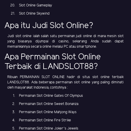
Slot Online Gameplay
Slot Online Skywind
Apa itu Judi Slot Online?
Judi slot online ialah salah satu permainan judi online di mana mesin slot
yang biasanya dijumpai di casino, sekarang Anda sudah dapat
memainkannya secara online melalui PC atau smartphone.
Apa Permainan Slot Online
Terbaik di LANDSLOT88?
Ribuan PERMAINAN SLOT ONLINE hadir di situs slot online terbaik
LANDSLOT88. Ada beberapa permainan slot online yang paling diminati
oleh masyarakat Indonesia, contohnya :
Permainan Slot Online Gates Of Olympus
Permainan Slot Online Sweet Bonanza
Permainan Slot Online Mahjong Ways
Permainan Slot Online Fire Strike
Permainan Slot Online Joker's Jewels