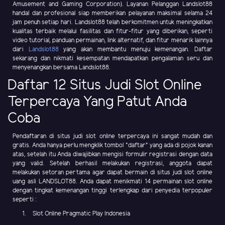
Amusement and Gaming Corporation). Layanan Pelanggan Landslot88
handal dan profesional siap memberikan pelayanan maksimal selama 24
jam penuh setiap hari. Landslot88 telah berkomitmen untuk meningkatkan
kualitas terbaik melalui fasilitas dan fitur-fitur yang diberikan, seperti
video tutorial, panduan permainan, link alternatif, dan fitur menarik lainnya
dari
Landslot88
yang akan membantu menuju kemenangan. Daftar
sekarang dan nikmati kesempatan mendapatkan pengalaman seru dan
menyenangkan bersama Landslot88.
Daftar 12 Situs Judi Slot Online
Terpercaya Yang Patut Anda
Coba
Pendaftaran di situs judi slot online terpercaya ini sangat mudah dan
gratis. Anda hanya perlu mengklik tombol "daftar" yang ada di pojok kanan
atas, setelah itu Anda diwajibkan mengisi formulir registrasi dengan data
yang valid. Setelah berhasil melakukan registrasi, anggota dapat
melakukan setoran pertama agar dapat bermain di situs judi slot online
uang asli LANDSLOT88. Anda dapat menikmati 14 permainan slot online
dengan tingkat kemenangan tinggi terlengkap dari penyedia terpopuler
seperti :
Slot Online Pragmatic Play Indonesia