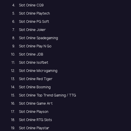
Slot Online CQ9
Slot Online Playtech
Slot Online PG Soft
Slot Online Joker
Slot Online Spadegaming
Slot Online Play N Go
Slot Online JDB
Slot Online Isofbet
Slot Online Microgaming
Slot Online Red Tiger
Slot Online Booming
Slot Online Top Trend Gaming / TTG
Slot Online Game Art
Slot Online Playson
Slot Online RTG Slots
Slot Online Playstar