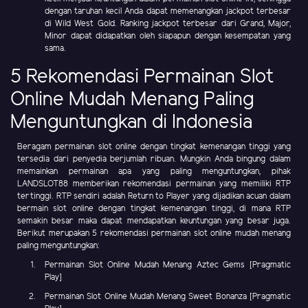
dengan taruhan kecil Anda dapat memenangkan jackpot terbesar
di Wild West Gold. Ranking jackpot terbesar dari Grand, Major,
Minor dapat didapatkan oleh siapapun dengan kesempatan yang
sama.
5 Rekomendasi Permainan Slot
Online Mudah Menang Paling
Menguntungkan di Indonesia
Beragam permainan slot online dengan tingkat kemenangan tinggi yang
tersedia dari penyedia berjumlah ribuan. Mungkin Anda bingung dalam
memainkan permainan apa yang paling menguntungkan, pihak
LANDSLOT88 memberikan rekomendasi permainan yang memiliki RTP
tertinggi. RTP sendiri adalah Return to Player yang dijadikan acuan dalam
bermain slot online dengan tingkat kemenangan tinggi, di mana RTP
semakin besar maka dapat mendapatkan keuntungan yang besar juga.
Berikut merupakan 5 rekomendasi permainan slot online mudah menang
paling menguntungkan:
Permainan Slot Online Mudah Menang Aztec Gems [Pragmatic
Play]
Permainan Slot Online Mudah Menang Sweet Bonanza [Pragmatic