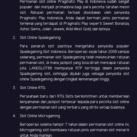
Permainan slot online Pragmatic Play di Indonesia sudah sangat
populer dan menjadi primadona bagi para pecinta taruhan mesin
slot. Ratusan permainan terbaik disediakan oleh penyedia
Pragmatic Play Indonesia. Anda dapat bermain jenis permainan
terkenal yang terdapat di Pragmatic Play seperti Sweet Bonanza,
Aztec Gems, Joker Jewels, Wild West Gold, dan lainnya.
Slot Online Spadegaming
Para penaruh slot pastinya mengetahui penyedia populer
Spadegaming Slot Indonesia. Beroperasi sejak tahun 2008 sampai
sekarang, permainan slot Spadegaming telah meluncurkan ratusan
permainan slot, di mana jackpot yang bisa diraih mencapai ratusan
juta. LANDSLOT88 mempunyai RTP tertinggi dalam penyedia
Spadegaming slot, sehingga dijuluki juga sebagai penyedia slot
online Spadegaming dengan tingkat kemenangan tinggi.
Slot Online RTG
Perusahaan baru dari RTG Slots berkomitmen untuk memberikan
kenyamanan dan jackpot terbesar kepada para pecinta slot online
dengan permainan slot yang terbaru yang dirilis setiap bulannya.
Slot Online Microgaming
Beroperasi selama hampir 7 tahun dalam permainan slot online ini,
Microgaming slot membawa ratusan jenis permainan slot menarik
untuk Anda mainkan.